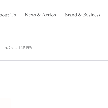
エー・ピー ホールディングスについて
ニュース&アクション
ブ
bout Us
News & Action
Brand & Business
ブランド＆ビ
Brand & Business
ビジネス
Back office
お知らせ・最新情報
Model-
-