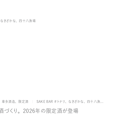
ブランド
なきざかな
、
四十八漁場
ブランド
、
車多酒造
、
限定酒
SAKE BAR オトナリ
、
なきざかな
、
四十八漁場
、
日本橋 墨之栄
酒づくり。2026年の限定酒が登場