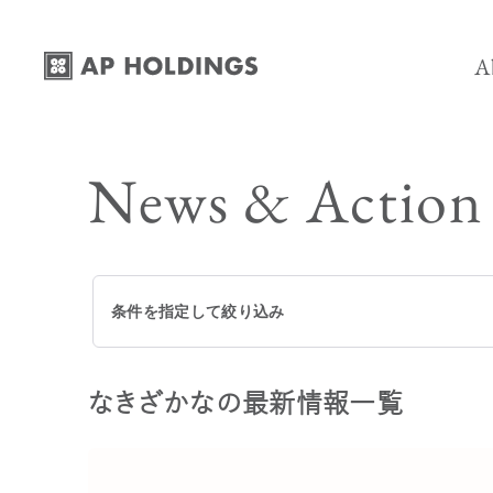
コ
ナ
ン
ビ
A
テ
ゲ
ン
ー
Mission-
ツ
シ
News & Action
Vision -
へ
ョ
ス
ン
Business 
キ
に
History -
ッ
移
条件を指定して絞り込み
プ
動
Company 
なきざかなの最新情報一覧
全て
【プレスリリース】
お知らせ
トピックス