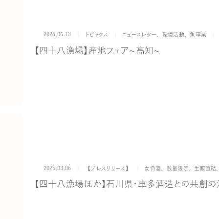
2026.05.13
カテゴリー
タグ
トピックス
ニュースレター
、
環境活動
、
魚事業
【四十八漁場】産地フェア～高知～
2026.03.06
カテゴリー
タグ
【プレスリリース】
女将酒
、
数量限定
、
生販直結
【四十八漁場ほか】石川県・車多酒造との共創の