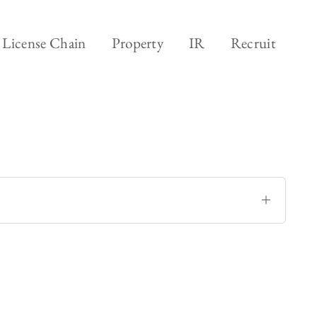
ランド&ビジネス
採用
License Chain
Property
IR
Recruit
ジネス