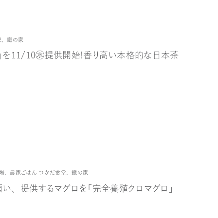
栄
、
鐵の家
割り」を11/10㊌提供開始！香り高い本格的な日本茶
場
、
農家ごはん つかだ食堂
、
鐵の家
い、提供するマグロを「完全養殖クロマグロ」