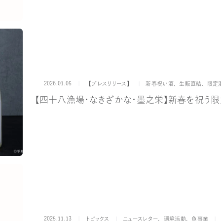
2026.01.05
カテゴリー
タグ
【プレスリリース】
新春祝い酒
、
生販直結
、
限定
【四十八漁場・なきざかな・墨之栄】新春を祝う
2025.11.13
カテゴリー
タグ
トピックス
ニュースレター
、
環境活動
、
魚事業