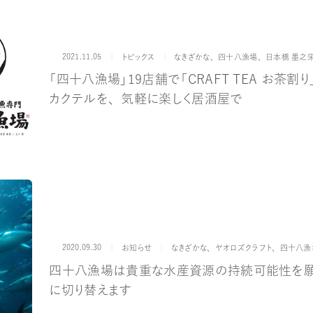
2021.11.05
カテゴリー
ブランド
トピックス
なきざかな
、
四十八漁場
、
日本橋 墨之
「四十八漁場」19店舗で「CRAFT TEA お茶
カクテルを、気軽に楽しく居酒屋で
2020.09.30
カテゴリー
ブランド
お知らせ
なきざかな
、
ヤオロズクラフト
、
四十八漁
四十八漁場は貴重な水産資源の持続可能性を願
に切り替えます