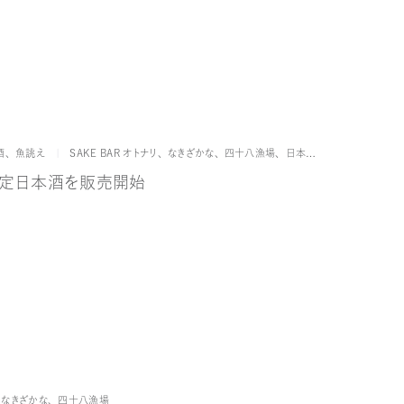
ブランド
酒
、
魚誂え
SAKE BAR オトナリ
、
なきざかな
、
四十八漁場
、
日本橋 墨之栄
限定日本酒を販売開始
ブランド
なきざかな
、
四十八漁場