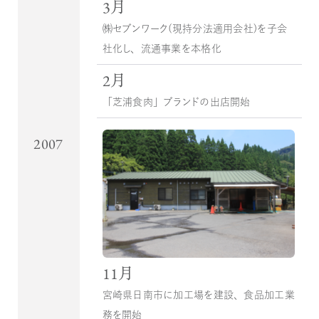
3月
㈱セブンワーク（現持分法適用会社）を子会
社化し、流通事業を本格化
2月
「芝浦食肉」ブランドの出店開始
2007
11月
宮崎県日南市に加工場を建設、食品加工業
務を開始