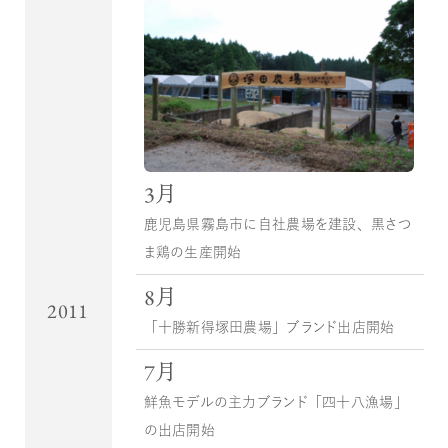
3月
鹿児島県霧島市に自社農場を建設、黒さつ
ま鶏の生産開始
8月
2011
「十勝新得塚田農場」ブランド出店開始
7月
鮮魚モデルの主力ブランド「四十八漁場」
の出店開始