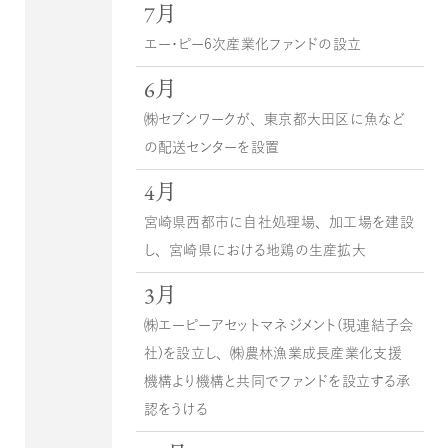
7月
エー・ピー６次産業化ファンドの設立
6月
㈱セブンワークが、東京都大田区に魚など
の配送センターを設置
4月
宮崎県西都市に自社処理場、加工場を建設
し、宮崎県における地鶏の生産拡大
3月
㈱エーピーアセットマネジメント（現連結子会
社）を設立し、㈱農林漁業成長産業化支援
機構より機構と共同でファンドを設立する承
認をうける