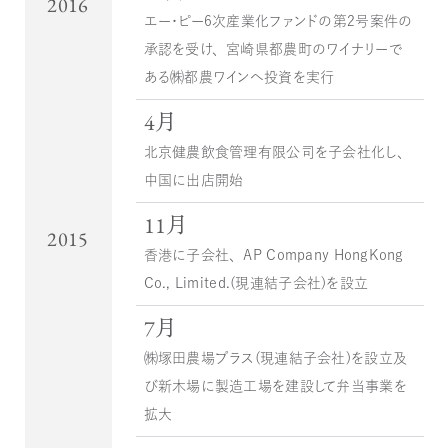
2016
エー・ピー６次産業化ファンドの第２号案件の
承認を受け、宮崎県都農町のワイナリーで
ある㈱都農ワインへ投資を実行
4月
北京健農飲食管理有限公司を子会社化し、
中国に出店開始
11月
2015
香港に子会社、AP Company HongKong
Co., Limited.（現連結子会社）を設立
7月
㈱塚田農場プラス（現連結子会社）を設立及
び新木場に製造工場を建設して弁当事業を
拡大