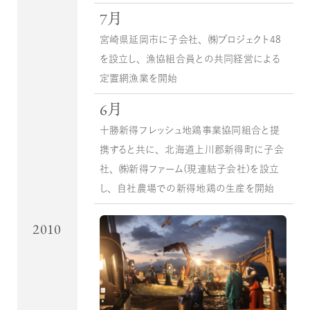
7月
宮崎県延岡市に子会社、㈱プロジェクト４８
を設立し、漁協組合員との共同経営による
定置網漁業を開始
6月
十勝新得フレッシュ地鶏事業協同組合と提
携すると共に、北海道上川郡新得町に子会
社、㈱新得ファーム（現連結子会社）を設立
し、自社農場での新得地鶏の生産を開始
2010