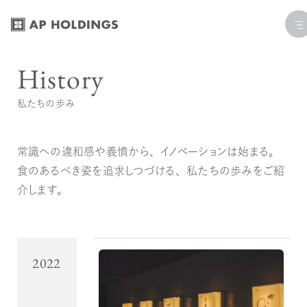
コ
ナ
ン
ビ
テ
ゲ
History
ン
ー
ツ
シ
私たちの歩み
へ
ョ
ス
ン
キ
に
常識への違和感や義憤から、イノベーションは始まる。
ッ
移
食のあるべき姿を追求しつづける、私たちの歩みをご紹
プ
動
介します。
2022