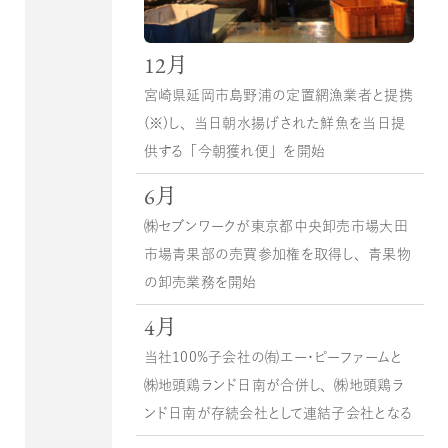
12月
宮崎県延岡市島野浦の定置網漁業者と提携
（※）し、当日朝水揚げされた鮮魚を当日提
供する「今朝獲れ便」を開始
6月
㈱セブンワークが東京都中央卸売市場大田
市場青果部の売買参加権を取得し、青果物
の卸売業務を開始
4月
当社100％子会社の㈲エー・ピーファームと
㈱地頭鶏ランド日南が合併し、㈱地頭鶏ラ
ンド日南が存続会社として連結子会社となる