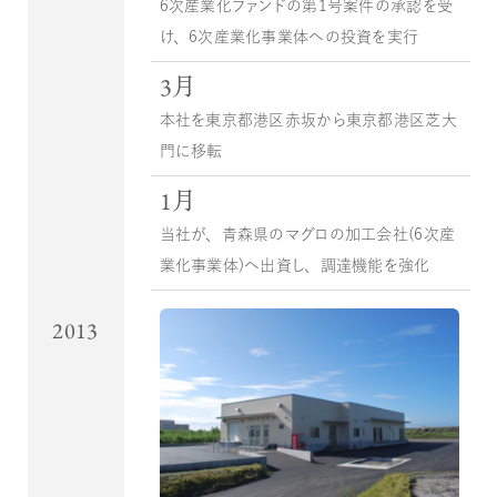
６次産業化ファンドの第１号案件の承認を受
け、６次産業化事業体への投資を実行
3月
本社を東京都港区赤坂から東京都港区芝大
門に移転
1月
当社が、青森県のマグロの加工会社（６次産
業化事業体）へ出資し、調達機能を強化
2013