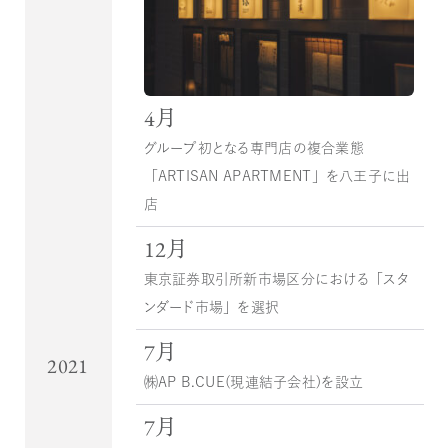
4月
グループ初となる専門店の複合業態
「ARTISAN APARTMENT」を八王子に出
店
12月
東京証券取引所新市場区分における「スタ
ンダード市場」を選択
7月
2021
㈱AP B.CUE（現連結子会社）を設立
7月