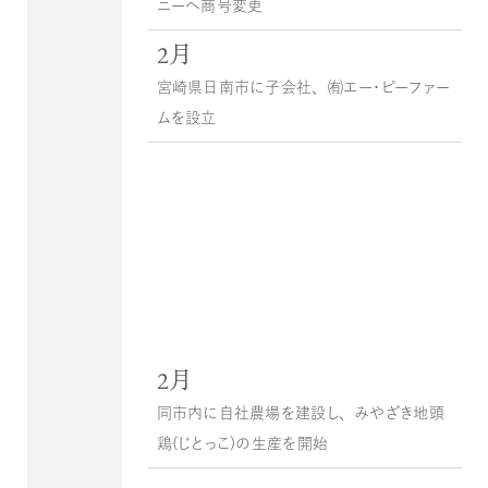
ニーへ商号変更
2月
宮崎県日南市に子会社、㈲エー・ピーファー
ムを設立
2月
同市内に自社農場を建設し、みやざき地頭
鶏(じとっこ）の生産を開始