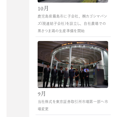
10月
鹿児島県霧島市に子会社、㈱カゴシマバン
ズ（現連結子会社）を設立し、自社農場での
黒さつま鶏の生産準備を開始
9月
当社株式を東京証券取引所市場第一部へ市
場変更