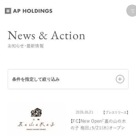
コ
ナ
ン
ビ
テ
ゲ
News & Action
ン
ー
ツ
シ
お知らせ・最新情報
へ
ョ
ス
ン
キ
に
ッ
移
条件を指定して絞り込み
プ
動
2026.05.21
カテゴリー
【プレスリリース】
、
全て
【プレスリリース】
お知らせ
トピックス
【FC】New Open「裏の山の木
の子 梅田」5/21(木)オープン
ブランドで絞り込む