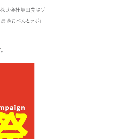
る株式会社塚田農場プ
田農場おべんとラボ」
す。