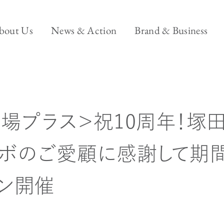
エー・ピー ホールディングスについて
ニュース&アクション
ブ
bout Us
News & Action
Brand & Business
ブランド＆ビ
Brand & Business
 2024.07.09
ビジネス
Back office
Model-
場プラス＞祝10周年！塚
ラボのご愛顧に感謝して期
-
ン開催