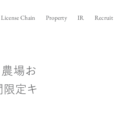
ランド&ビジネス
採用
License Chain
Property
IR
Recruit
ジネス
田農場お
間限定キ