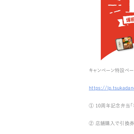
キャンペーン特設ペー
https://lp.tsukada
① 10周年記念弁当
② 店舗購入で引換券