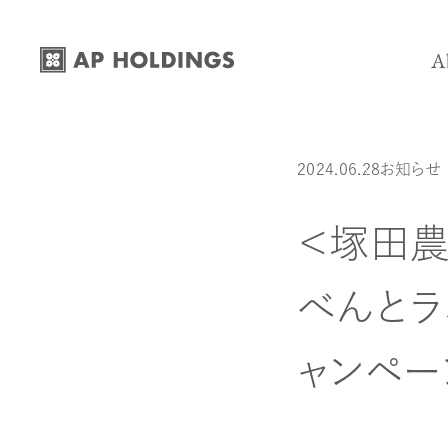
コ
ナ
ン
ビ
A
テ
ゲ
ン
ー
Mission-
ツ
シ
投稿日:
カテゴリー:
最終更新日:
2024.06.28
お知らせ
Vision -
へ
ョ
ス
ン
Business 
＜塚田農
キ
に
History -
ッ
移
べんと
プ
動
Company 
ャンペー