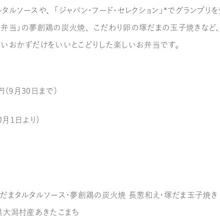
タルソースや、「ジャパン・フード・セレクション」*でグランプリ
焼弁当」の夢創鶏の炭火焼、こだわり卵の塚だまの玉子焼きなど
多いおかずだけをいいとこどりした楽しいお弁当です。
円（9月30日まで）
10月1日より）
だまタルタルソース・夢創鶏の炭火焼 長葱和え・塚だま玉子焼き
県大潟村産あきたこまち