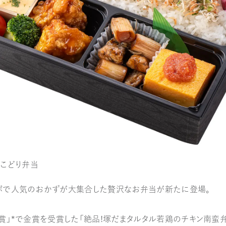
こどり弁当
ボで人気のおかずが大集合した贅沢なお弁当が新たに登場。
賞」*で金賞を受賞した「絶品！塚だまタルタル若鶏のチキン南蛮