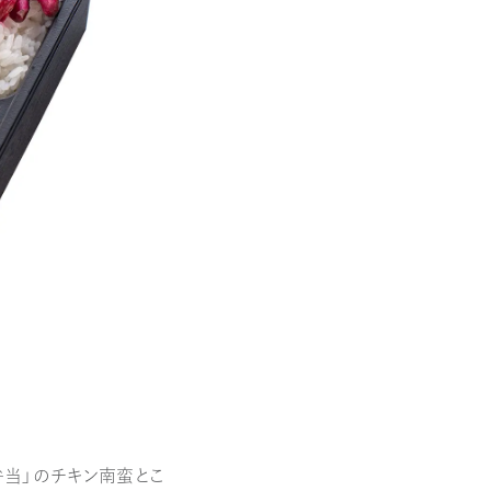
弁当」のチキン南蛮とこ