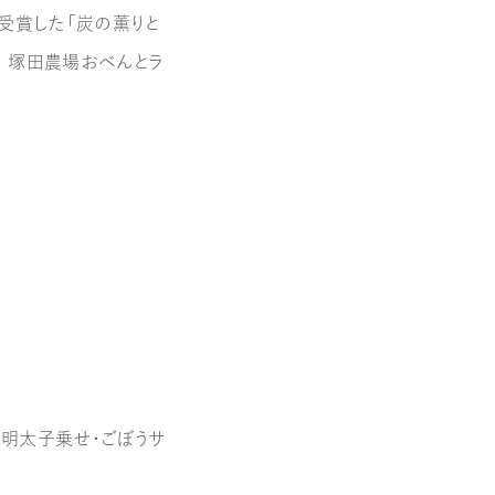
を受賞した「炭の薫りと
、塚田農場おべんとラ
 明太子乗せ・ごぼうサ