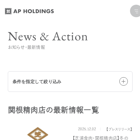
コ
ナ
ン
ビ
テ
ゲ
News & Action
ン
ー
ツ
シ
お知らせ・最新情報
へ
ョ
ス
ン
キ
に
ッ
移
条件を指定して絞り込み
プ
動
関根精肉店の最新情報一覧
全て
【プレスリリース】
お知らせ
トピックス
2025.12.02
カテゴリー
【プレスリリース】
ブランドで絞り込む
【芝浦食肉・関根精肉店】冬の