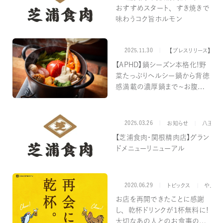
おすすめスタート、すき焼きで
掲載年で絞り込む
味わうコク旨ホルモン
2025.11.30
カテゴリー
【プレスリリース】
【APHD】鍋シーズン本格化！野
菜たっぷりヘルシー鍋から背徳
感満載の濃厚鍋まで～お腹も
心も満たす鍋が新登場～
2025.03.26
カテゴリー
お知らせ
八王子
【芝浦食肉・関根精肉店】グラン
ドメニューリニューアル
2020.06.29
カテゴリー
ブ
トピックス
やきとりスタンダード
お店を再開できたことに感謝
し、乾杯ドリンクが1杯無料に！
大切なあの人とのお食事の機