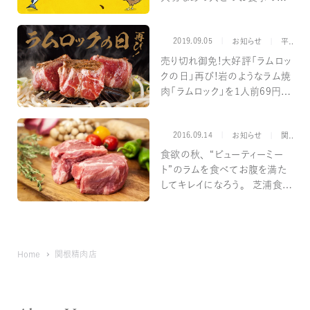
会にご利用ください
2019.09.05
カテゴリー
ブ
お知らせ
平澤精肉店
売り切れ御免！大好評「ラムロッ
クの日」再び！岩のようなラム焼
肉「ラムロック」を1人前69円の
ロックな特別価格でご提供！！＜
9/6（金）〜4日間限定＞
2016.09.14
カテゴリー
ブ
お知らせ
関根精肉店
食欲の秋、“ビューティーミー
ト”のラムを食べてお腹を満た
してキレイになろう。 芝浦食
肉・関根精肉店にて9月14日よ
りラムロック鉄板焼きを中心に
豚も牛も愉しめる、秋の季節限
定メニュー提供開始
Home
関根精肉店