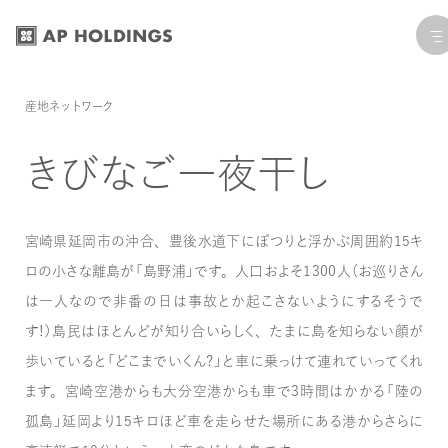
コ
ナ
ン
ビ
テ
ゲ
ン
ー
産地ネットワーク
ツ
シ
へ
ョ
きびなご一夜干し
ス
ン
キ
に
ッ
移
宮崎県延岡市の沖合、豊後水道下にぽつりと浮かぶ周囲約15キ
プ
動
ロの小さな離島が「島野浦」です。人口およそ1300人（お巡りさん
は一人なので非番の日は事故とか起こさないようにするそうで
す！）島民はほとんどが知り合いらしく、たまに島を知らない顔が
歩いていると「どこまでいくん？」と車に乗っけて連れていってくれ
ます。宮崎空港からも大分空港からも車で3時間はかかる「陸の
孤島」延岡より15キロほど車を走らせた場所にある港からさらに