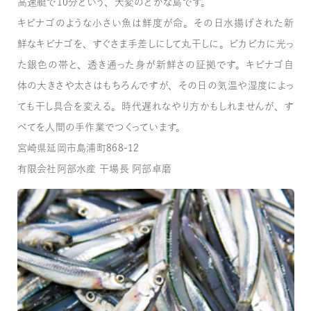
高速艇で10分という、大変のどかな島です。
キビナゴのような小さい魚は鮮度が命。その日水揚げされた新
鮮なキビナゴを、すぐさま手差しにして丸干しに。ビカビカに光っ
た銀色の帯と、透き通った身が新鮮さの証拠です。キビナゴ自
体の大きさや太さはもちろんですが、その日の気温や湿度によっ
ても干し具合を変える。時代遅れなやり方かもしれませんが、す
べてを人間の手作業でつくっています。
宮崎県延岡市島浦町868-12
有限会社阿部水産 干場長 阿部卓磨