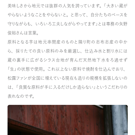
美味しさから地元では抜群の人気を誇っています。「大きい蔵が
やらないようなことをやらないと。と思って、自分たちのペースを
守りながらも、いろいろ工夫しながらやってます」とは専務の矢野
俊裕さんは言葉。
原料となる芋は地元串間産のものと隣り町の志布志産の中か
ら、採りたての良い原料のみを厳選し、仕込み水と割り水には
蔵の裏手に広がるシラス台地が育んだ天然地下水をろ過せず
「生」の状態で使用。これ以上ない原料で焼酎を仕込んでおり、
松露ファンが全国に増えている現在も造りの規模を拡張しないの
は、「良質な原料が手に入るだけしか造らない」というこだわりの
表れなのです。