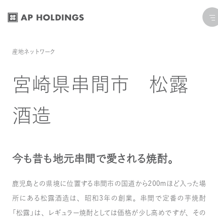
コ
ナ
ン
ビ
テ
ゲ
ン
ー
産地ネットワーク
ツ
シ
へ
ョ
宮崎県串間市 松露
ス
ン
キ
に
酒造
ッ
移
プ
動
今も昔も地元串間で愛される焼酎。
鹿児島との県境に位置する串間市の国道から200mほど入った場
所にある松露酒造は、昭和3年の創業。串間で定番の芋焼酎
「松露」は、レギュラー焼酎としては価格が少し高めですが、その