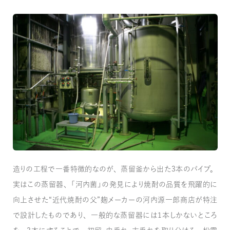
造りの工程で一番特徴的なのが、蒸留釜から出た3本のパイプ。
実はこの蒸留器、「河内菌」の発見により焼酎の品質を飛躍的に
向上させた“近代焼酎の父”麹メーカーの河内源一郎商店が特注
で設計したものであり、一般的な蒸留器には1本しかないところ