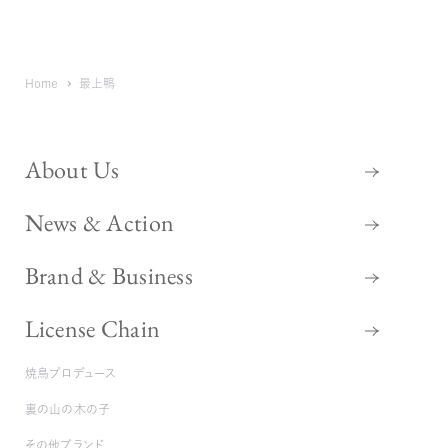
契約養鴨場で育てられた “最
掲載年で絞り込む
上鴨” の魅力を堪能
Home
最上鴨
About Us
News & Action
Brand & Business
License Chain
焼鳥プロデュース
裏の山の木の子
その他ブランド