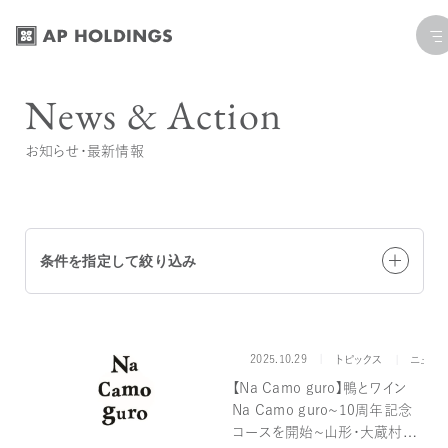
コ
ナ
ン
ビ
テ
ゲ
News & Action
ン
ー
ツ
シ
お知らせ・最新情報
へ
ョ
ス
ン
キ
に
ッ
移
条件を指定して絞り込み
プ
動
2025.10.29
カテゴリー
トピックス
ニュー
全て
【プレスリリース】
お知らせ
トピックス
【Na Camo guro】鴨とワイン
Na Camo guro～10周年記念
ブランドで絞り込む
コースを開始～山形・大蔵村の