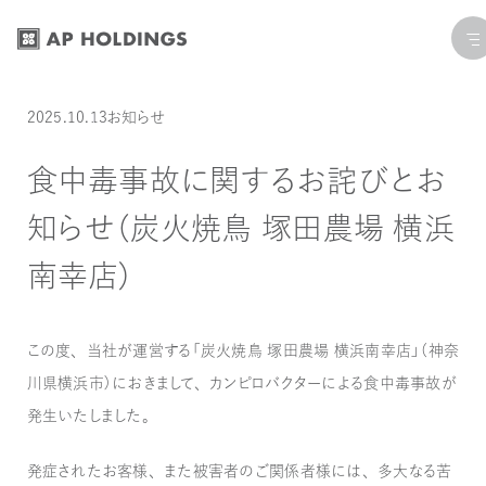
コ
ナ
ン
ビ
テ
ゲ
ン
ー
投稿日:
カテゴリー:
最終更新日: 2025.10.13
2025.10.13
お知らせ
ツ
シ
へ
ョ
食中毒事故に関するお詫びとお
ス
ン
知らせ（炭火焼鳥 塚田農場 横浜
キ
に
ッ
移
南幸店）
プ
動
この度、当社が運営する「炭火焼鳥 塚田農場 横浜南幸店」（神奈
川県横浜市）におきまして、カンピロバクターによる食中毒事故が
発生いたしました。
発症されたお客様、また被害者のご関係者様には、多大なる苦