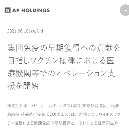
コ
ナ
ン
ビ
テ
ゲ
ン
ー
投稿日:
カテゴリー:
最終更新日: 2023.04.14
2021.06.18
お知らせ
ツ
シ
へ
ョ
集団免疫の早期獲得への貢献を
ス
ン
目指しワクチン接種における医
キ
に
ッ
移
療機関等でのオペレーション支
プ
動
援を開始
株式会社エー・ピーホールディングス（本社：東京都豊島区、代表
取締役 社長執行役員 CEO：米山久）は、新型コロナウイルスワク
チン接種による集団免疫の早期獲得と、それによる経済再生や