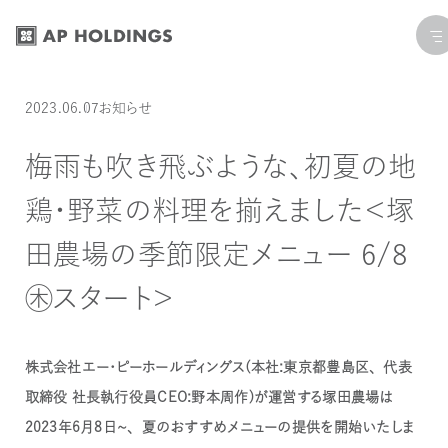
コ
ナ
ン
ビ
テ
ゲ
ン
ー
投稿日:
カテゴリー:
最終更新日: 2023.10.05
2023.06.07
お知らせ
ツ
シ
へ
ョ
梅雨も吹き飛ぶような、初夏の地
ス
ン
鶏・野菜の料理を揃えました＜塚
キ
に
ッ
移
田農場の季節限定メニュー 6/8
プ
動
㊍スタート＞
株式会社エー・ピーホールディングス（本社：東京都豊島区、代表
取締役 社長執行役員ＣＥＯ：野本周作）が運営する塚田農場は
2023年6月8日～、夏のおすすめメニューの提供を開始いたしま