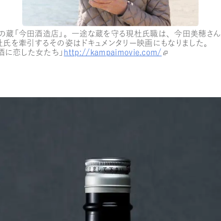
の蔵「今田酒造店」。一途な蔵を守る現杜氏職は、今田美穂さ
杜氏を牽引するその姿はドキュメンタリー映画にもなりました。
本酒に恋した女たち」
http://kampaimovie.com/