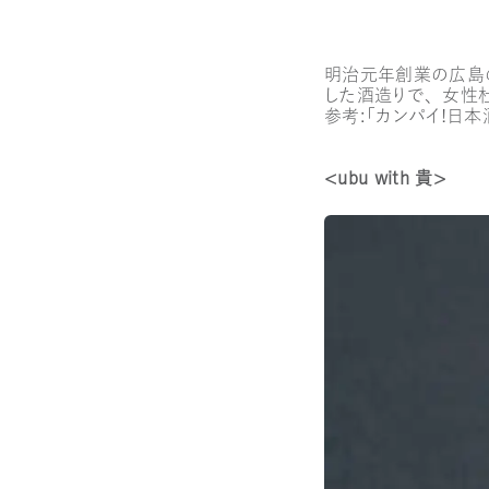
明治元年創業の広島
した酒造りで、女性
参考：「カンパイ！日
＜ｕｂｕ with 貴＞