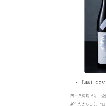
「ｕｂｕ」につ
四十八漁場では、全
新年だからこそ、“日