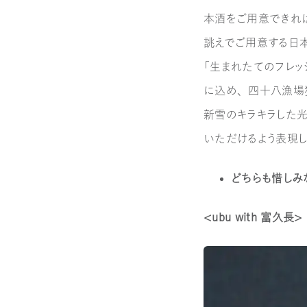
本酒をご用意できれ
誂えでご用意する日本
「生まれたてのフレッ
に込め、四十八漁場独
新雪のキラキラした
いただけるよう表現
どちらも惜しみ
＜ｕｂｕ with 富久長＞