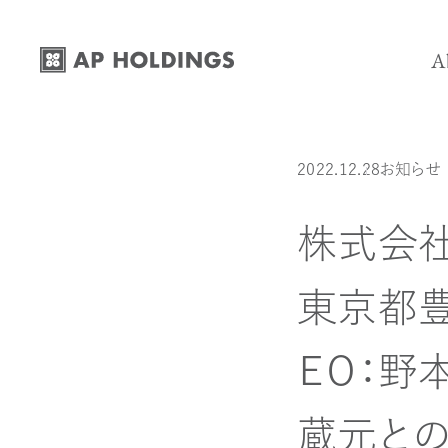
コ
ナ
ン
ビ
A
テ
ゲ
ン
ー
Mission-
ツ
シ
投稿日:
カテゴリー:
最終更新日:
2022.12.28
お知らせ
Vision -
へ
ョ
ス
ン
Business 
株式会社
キ
に
History -
ッ
移
東京都豊
プ
動
Company 
ＥＯ：野
蔵元との