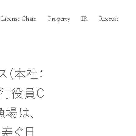
ランド&ビジネス
採用
License Chain
Property
IR
Recruit
ジネス
ス（本社：
行役員Ｃ
漁場は、
を寿ぐ日