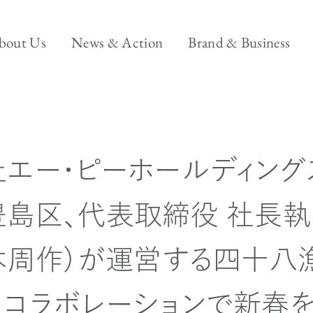
エー・ピー ホールディングスについて
ニュース&アクション
ブ
bout Us
News & Action
Brand & Business
ブランド＆ビ
Brand & Business
 2023.10.06
ビジネス
Back office
Model-
エー・ピーホールディング
島区、代表取締役 社長執
-
本周作）が運営する四十八
コラボレーションで新春