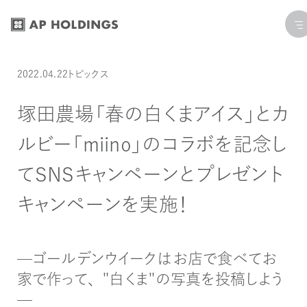
コ
ナ
ン
ビ
テ
ゲ
ン
ー
投稿日:
カテゴリー:
最終更新日: 2023.04.17
2022.04.22
トピックス
ツ
シ
へ
ョ
塚田農場「春の白くまアイス」とカ
ス
ン
ルビー「miino」のコラボを記念し
キ
に
ッ
移
てSNSキャンペーンとプレゼント
プ
動
キャンペーンを実施！
―ゴールデンウイークはお店で食べてお
家で作って、"白くま"の写真を投稿しよう
―