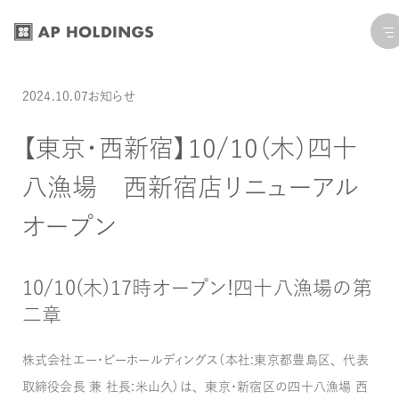
コ
ナ
ン
ビ
テ
ゲ
ン
ー
投稿日:
カテゴリー:
最終更新日: 2024.10.11
2024.10.07
お知らせ
ツ
シ
へ
ョ
【東京・西新宿】10/10（木）四十
ス
ン
八漁場 西新宿店リニューアル
キ
に
ッ
移
オープン
プ
動
10/10(木)17時オープン！四十八漁場の第
二章
株式会社エー・ピーホールディングス（本社：東京都豊島区、代表
取締役会長 兼 社長：米山久）は、東京・新宿区の四十八漁場 西