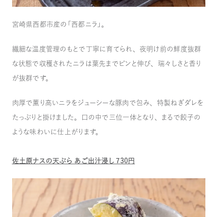
宮崎県西都市産の「西都ニラ」。
繊細な温度管理のもとで丁寧に育てられ、夜明け前の鮮度抜群
な状態で収穫されたニラは葉先までピンと伸び、瑞々しさと香り
が抜群です。
肉厚で薫り高いニラをジューシーな豚肉で包み、特製ねぎダレを
たっぷりと掛けました。口の中で三位一体となり、まるで餃子の
ような味わいに仕上がります。
佐土原ナスの天ぷら あご出汁浸し 730円