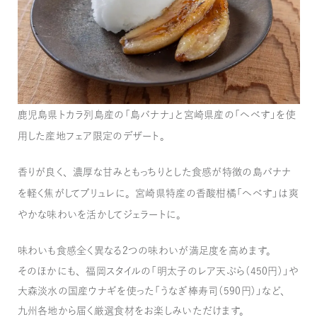
鹿児島県トカラ列島産の「島バナナ」と宮崎県産の「へべす」を使
用した産地フェア限定のデザート。
香りが良く、濃厚な甘みともっちりとした食感が特徴の島バナナ
を軽く焦がしてブリュレに。宮崎県特産の香酸柑橘「へべす」は爽
やかな味わいを活かしてジェラートに。
味わいも食感全く異なる２つの味わいが満足度を高めます。
そのほかにも、福岡スタイルの「明太子のレア天ぷら（450円）」や
大森淡水の国産ウナギを使った「うなぎ棒寿司（590円）」など、
九州各地から届く厳選食材をお楽しみいただけます。