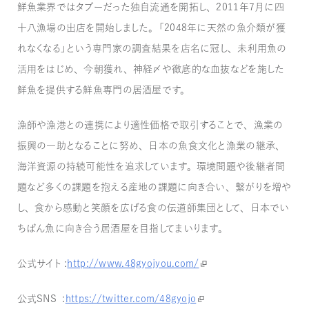
鮮魚業界ではタブーだった独自流通を開拓し、2011年7月に四
十八漁場の出店を開始しました。「2048年に天然の魚介類が獲
れなくなる」という専門家の調査結果を店名に冠し、未利用魚の
活用をはじめ、今朝獲れ、神経〆や徹底的な血抜などを施した
鮮魚を提供する鮮魚専門の居酒屋です。
漁師や漁港との連携により適性価格で取引することで、漁業の
振興の一助となることに努め、日本の魚食文化と漁業の継承、
海洋資源の持続可能性を追求しています。環境問題や後継者問
題など多くの課題を抱える産地の課題に向き合い、繋がりを増や
し、食から感動と笑顔を広げる食の伝道師集団として、日本でい
ちばん魚に向き合う居酒屋を目指してまいります。
公式サイト ：
http://www.48gyojyou.com/
公式SNS ：
https://twitter.com/48gyojo