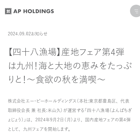
コ
ナ
ン
ビ
テ
ゲ
ン
ー
投稿日:
カテゴリー:
最終更新日: 2024.10.10
2024.09.02
お知らせ
ツ
シ
へ
ョ
【四十八漁場】産地フェア第4弾
ス
ン
は九州！海と大地の恵みをたっぷ
キ
に
ッ
移
りと！～食欲の秋を満喫～
プ
動
株式会社エー・ピーホールディングス（本社：東京都豊島区、代表
取締役会長 兼 社長：米山久）が運営する「四十八漁場（よんぱちぎ
ょじょう）」は、2024年９月２日（月）より、国内産地フェアの第４弾
として、九州フェアを開始します。